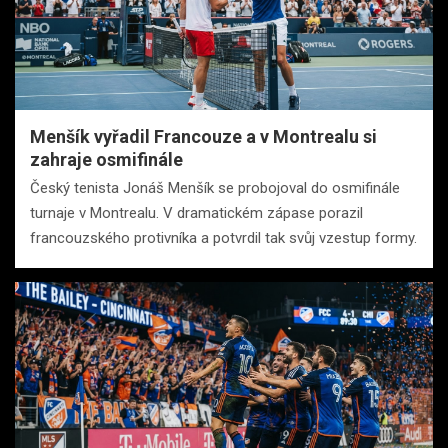
Menšík vyřadil Francouze a v Montrealu si
zahraje osmifinále
Český tenista Jonáš Menšík se probojoval do osmifinále
turnaje v Montrealu. V dramatickém zápase porazil
francouzského protivníka a potvrdil tak svůj vzestup formy.