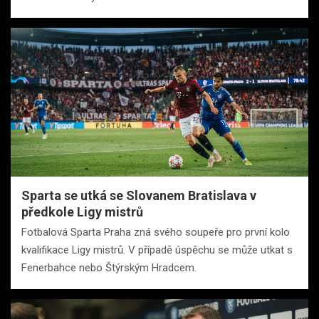
Sparta se utká se Slovanem Bratislava v
předkole Ligy mistrů
Fotbalová Sparta Praha zná svého soupeře pro první kolo
kvalifikace Ligy mistrů. V případě úspěchu se může utkat s
Fenerbahce nebo Štýrským Hradcem.