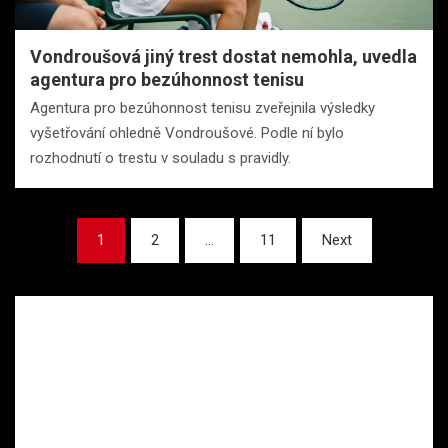
Vondroušová jiný trest dostat nemohla, uvedla
agentura pro bezúhonnost tenisu
Agentura pro bezúhonnost tenisu zveřejnila výsledky
vyšetřování ohledně Vondroušové. Podle ní bylo
rozhodnutí o trestu v souladu s pravidly.
Stránkování
1
2
…
11
Next
příspěvků