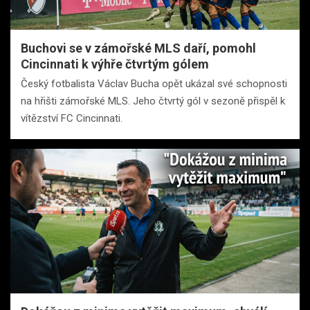
Buchovi se v zámořské MLS daří, pomohl
Cincinnati k výhře čtvrtým gólem
Český fotbalista Václav Bucha opět ukázal své schopnosti
na hřišti zámořské MLS. Jeho čtvrtý gól v sezoně přispěl k
vítězství FC Cincinnati.