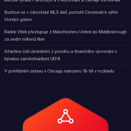
Menšík vyřadil Francouze a v Montrealu si zahraje osmifinále
Buchovi se v zámořské MLS daří, pomohl Cincinnati k výhře
čtvrtým gólem
Radek Vítek přestupuje z Manchesteru United do Middlesbrough
za sedm milionů liber
Infantino čelí obviněním z poměru a finančního vyrovnání s
bývalou zaměstnankyní UEFA
V pohřebním ústavu v Chicagu nalezeno 56 těl v rozkladu