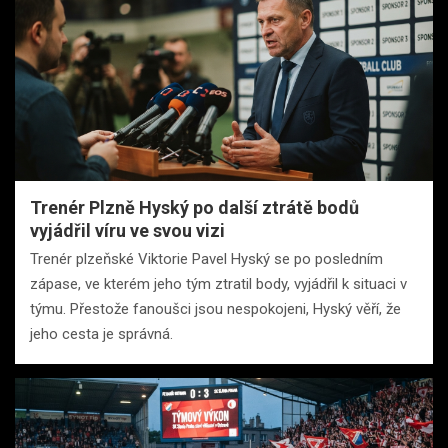
Trenér Plzně Hyský po další ztrátě bodů
vyjádřil víru ve svou vizi
Trenér plzeňské Viktorie Pavel Hyský se po posledním
zápase, ve kterém jeho tým ztratil body, vyjádřil k situaci v
týmu. Přestože fanoušci jsou nespokojeni, Hyský věří, že
jeho cesta je správná.