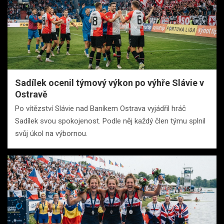
Sadílek ocenil týmový výkon po výhře Slávie v
Ostravě
Po vítězství Slávie nad Baníkem Ostrava vyjádřil hráč
Sadílek svou spokojenost. Podle něj každý člen týmu splnil
svůj úkol na výbornou.