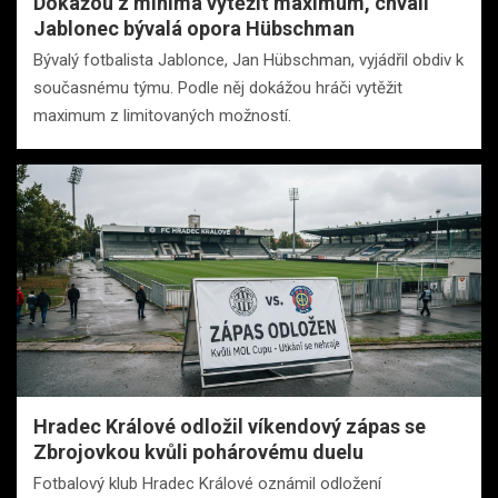
Dokážou z minima vytěžit maximum, chválí
Jablonec bývalá opora Hübschman
Bývalý fotbalista Jablonce, Jan Hübschman, vyjádřil obdiv k
současnému týmu. Podle něj dokážou hráči vytěžit
maximum z limitovaných možností.
Hradec Králové odložil víkendový zápas se
Zbrojovkou kvůli pohárovému duelu
Fotbalový klub Hradec Králové oznámil odložení