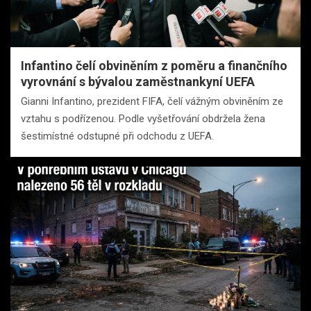
Infantino čelí obviněním z poměru a finančního
vyrovnání s bývalou zaměstnankyní UEFA
Gianni Infantino, prezident FIFA, čelí vážným obviněním ze
vztahu s podřízenou. Podle vyšetřování obdržela žena
šestimístné odstupné při odchodu z UEFA.