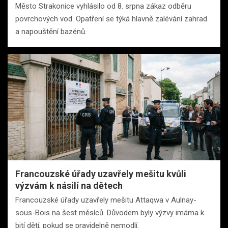
Město Strakonice vyhlásilo od 8. srpna zákaz odběru
povrchových vod. Opatření se týká hlavně zalévání zahrad
a napouštění bazénů.
Francouzské úřady uzavřely mešitu kvůli
výzvám k násilí na dětech
Francouzské úřady uzavřely mešitu Attaqwa v Aulnay-
sous-Bois na šest měsíců. Důvodem byly výzvy imáma k
bití dětí, pokud se pravidelně nemodlí.