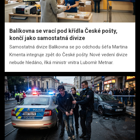
Balíkovna se vrací pod křídla České pošty,
končí jako samostatná divize
Samostatná divize Balíkovna se po odchodu šéfa Martina
Kmenta integruje zpět do České pošty. Nové vedení divize
nebude hledáno, říká ministr vnitra Lubomír Metnar.