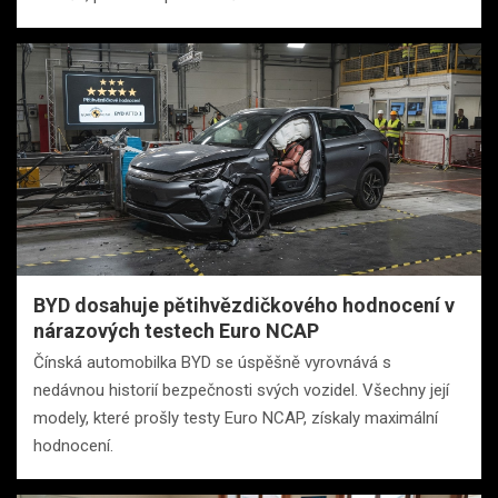
BYD dosahuje pětihvězdičkového hodnocení v
nárazových testech Euro NCAP
Čínská automobilka BYD se úspěšně vyrovnává s
nedávnou historií bezpečnosti svých vozidel. Všechny její
modely, které prošly testy Euro NCAP, získaly maximální
hodnocení.