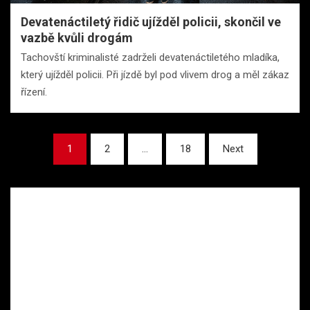
Devatenáctiletý řidič ujížděl policii, skončil ve
vazbě kvůli drogám
Tachovští kriminalisté zadrželi devatenáctiletého mladíka,
který ujížděl policii. Při jízdě byl pod vlivem drog a měl zákaz
řízení.
Stránkování
1
2
…
18
Next
příspěvků