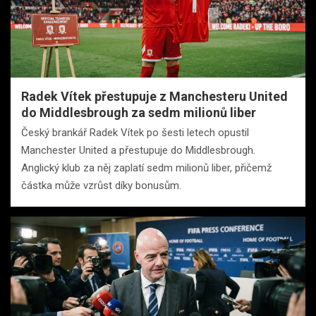
Radek Vítek přestupuje z Manchesteru United
do Middlesbrough za sedm milionů liber
Český brankář Radek Vítek po šesti letech opustil
Manchester United a přestupuje do Middlesbrough.
Anglický klub za něj zaplatí sedm milionů liber, přičemž
částka může vzrůst díky bonusům.