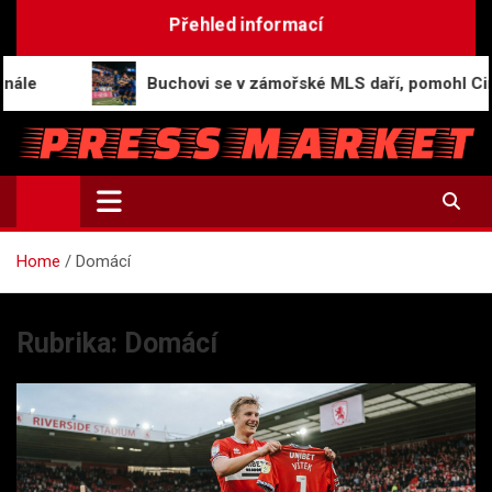
Skip
Přehled informací
to
content
Buchovi se v zámořské MLS daří, pomohl Cincinnati k v
PressMarket.cz
Magazín zpráv a informací
Home
Domácí
Rubrika:
Domácí