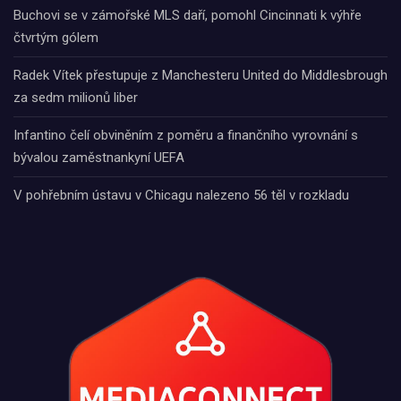
Buchovi se v zámořské MLS daří, pomohl Cincinnati k výhře
čtvrtým gólem
Radek Vítek přestupuje z Manchesteru United do Middlesbrough
za sedm milionů liber
Infantino čelí obviněním z poměru a finančního vyrovnání s
bývalou zaměstnankyní UEFA
V pohřebním ústavu v Chicagu nalezeno 56 těl v rozkladu