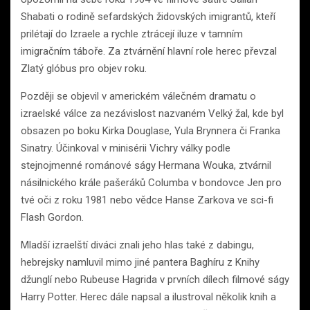
Shabati o rodině sefardských židovských imigrantů, kteří
prilétají do Izraele a rychle ztrácejí iluze v tamním
imigračním táboře. Za ztvárnění hlavní role herec převzal
Zlatý glóbus pro objev roku.
Později se objevil v americkém válečném dramatu o
izraelské válce za nezávislost nazvaném Velký žal, kde byl
obsazen po boku Kirka Douglase, Yula Brynnera či Franka
Sinatry. Účinkoval v minisérii Vichry války podle
stejnojmenné románové ságy Hermana Wouka, ztvárnil
násilnického krále pašeráků Columba v bondovce Jen pro
tvé oči z roku 1981 nebo vědce Hanse Zarkova ve sci-fi
Flash Gordon.
Mladší izraelští diváci znali jeho hlas také z dabingu,
hebrejsky namluvil mimo jiné pantera Baghíru z Knihy
džunglí nebo Rubeuse Hagrida v prvních dílech filmové ságy
Harry Potter. Herec dále napsal a ilustroval několik knih a