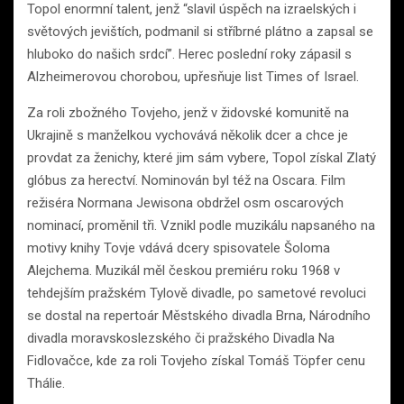
Topol enormní talent, jenž “slavil úspěch na izraelských i
světových jevištích, podmanil si stříbrné plátno a zapsal se
hluboko do našich srdcí”. Herec poslední roky zápasil s
Alzheimerovou chorobou, upřesňuje list Times of Israel.
Za roli zbožného Tovjeho, jenž v židovské komunitě na
Ukrajině s manželkou vychovává několik dcer a chce je
provdat za ženichy, které jim sám vybere, Topol získal Zlatý
glóbus za herectví. Nominován byl též na Oscara. Film
režiséra Normana Jewisona obdržel osm oscarových
nominací, proměnil tři. Vznikl podle muzikálu napsaného na
motivy knihy Tovje vdává dcery spisovatele Šoloma
Alejchema. Muzikál měl českou premiéru roku 1968 v
tehdejším pražském Tylově divadle, po sametové revoluci
se dostal na repertoár Městského divadla Brna, Národního
divadla moravskoslezského či pražského Divadla Na
Fidlovačce, kde za roli Tovjeho získal Tomáš Töpfer cenu
Thálie.