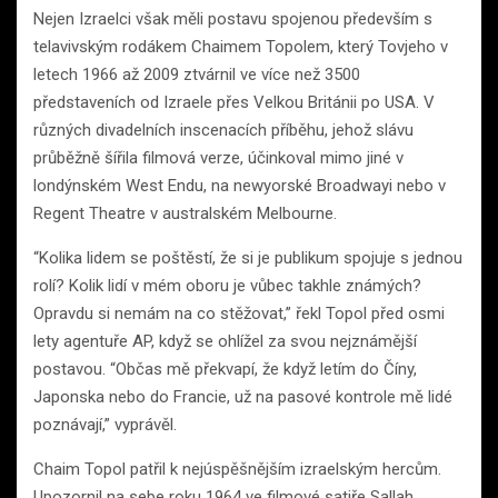
Nejen Izraelci však měli postavu spojenou především s
telavivským rodákem Chaimem Topolem, který Tovjeho v
letech 1966 až 2009 ztvárnil ve více než 3500
představeních od Izraele přes Velkou Británii po USA. V
různých divadelních inscenacích příběhu, jehož slávu
průběžně šířila filmová verze, účinkoval mimo jiné v
londýnském West Endu, na newyorské Broadwayi nebo v
Regent Theatre v australském Melbourne.
“Kolika lidem se poštěstí, že si je publikum spojuje s jednou
rolí? Kolik lidí v mém oboru je vůbec takhle známých?
Opravdu si nemám na co stěžovat,” řekl Topol před osmi
lety agentuře AP, když se ohlížel za svou nejznámější
postavou. “Občas mě překvapí, že když letím do Číny,
Japonska nebo do Francie, už na pasové kontrole mě lidé
poznávají,” vyprávěl.
Chaim Topol patřil k nejúspěšnějším izraelským hercům.
Upozornil na sebe roku 1964 ve filmové satiře Sallah