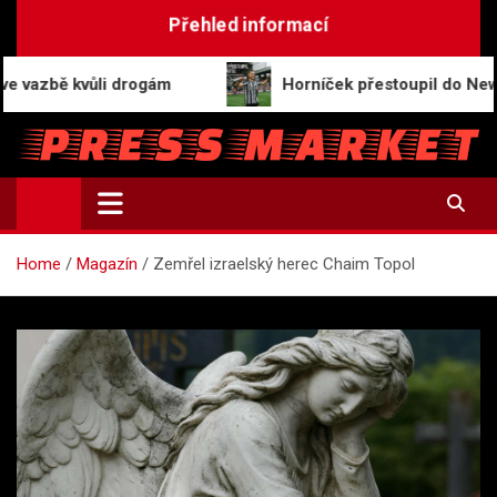
Skip
Přehled informací
to
content
ě kvůli drogám
Horníček přestoupil do Newcastlu, s
PressMarket.cz
Magazín zpráv a informací
Home
Magazín
Zemřel izraelský herec Chaim Topol