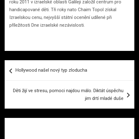
roku 2011 v izraelské oblasti Galileji založil centrum pro
handicapované děti. Tři roky nato Chaim Topol získal
Izraelskou cenu, nejvyšší státní ocenění udílené při
příležitosti Dne izraelské nezávislosti.
Navigace
Hollywood našel nový typ zloducha
pro
příspěvek
Děti žijí ve stresu, pomoci najdou málo. Diktát úspěchu
jim drtí mladé duše