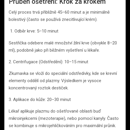
Průběh ošetření: Krok za krokem
Celý proces trvá přibližně 45–60 minut a je minimálně
bolestivý (často se používá znecitlivující krém).
Odběr krve: 5–10 minut
Sestřička odebere malé množství žilní krve (obvykle 8–20
ml), podobně jako při běžném vyšetření u lékaře.
2. Centrifugace (Odstředění): 10–15 minut
Zkumavka se vloží do speciální odstředivky, kde se krevní
elementy oddělí od plazmy. Výsledkem je vysoce
koncentrovaný roztok destiček.
3. Aplikace do kůže: 20–30 minut
Lékař aplikuje plazmu do ošetřované oblasti buď
mikroinjekcemi (mezoterapie), nebo pomocí kanyly. Často
se kombinuje s mikrojehličkováním pro maximální průnik.