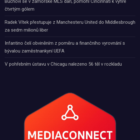
Buchovi se v zámořské MLS daří, pomohl Cincinnati k výhře
čtvrtým gólem
Radek Vítek přestupuje z Manchesteru United do Middlesbrough
za sedm milionů liber
Infantino čelí obviněním z poměru a finančního vyrovnání s
bývalou zaměstnankyní UEFA
V pohřebním ústavu v Chicagu nalezeno 56 těl v rozkladu