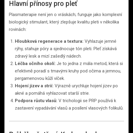
Hlavní přínosy pro pleť
Plasmaterapie není jen o vráskách; funguje jako komplexní
biologický stimulant, který zlepšuje kvalitu pleti v několika
rovinách:
Hloubková regenerace a textura:
Vyhlazuje jemné
rýhy, stahuje póry a sjednocuje tón pleti. Pleť získává
zdravý lesk a mizí zašedlý nádech.
Léčba očního okolí:
Je to jedna z mála metod, která si
efektivně poradí s tmavými kruhy pod očima a jemnou,
pergamenovou kůží víček.
Hojení jizev a strií:
Výrazně urychluje hojení jizev po
akné a pomáhá vyhlazovat starší strie.
Podpora růstu vlasů:
V trichologii se PRP používá k
zastavení vypadávání vlasů a posílení vlasových folikulů.