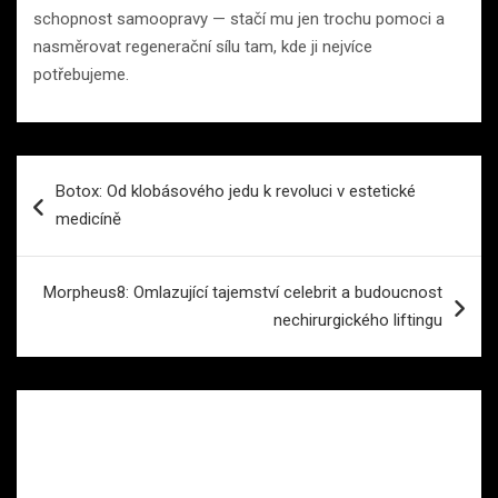
schopnost samoopravy — stačí mu jen trochu pomoci a
nasměrovat regenerační sílu tam, kde ji nejvíce
potřebujeme.
Navigace
Botox: Od klobásového jedu k revoluci v estetické
pro
medicíně
příspěvek
Morpheus8: Omlazující tajemství celebrit a budoucnost
nechirurgického liftingu