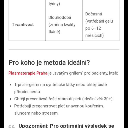
týdny)
Dočasná
Dlouhodobá
(vstřebání gelu
Trvanlivost
(změna kvality
po 6–12
tkáně)
měsících)
Pro koho je metoda ideální?
Plasmaterapie Praha
je „svatým grálem“ pro pacienty, kteří:
Trpí alergiemi na syntetické látky nebo chtějí čistě
přírodní cestu.
Chtějí preventivně řešit stárnutí pleti (ideální věk 30+).
Potřebují zregenerovat pleť unavenou kouřením,
sluncem nebo stresem.
Upozornění:
Pro optimální výsledek se