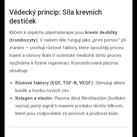
Vědecký princip: Síla krevních
destiček
Klíčem k úspěchu plasmaterapie jsou
krevní destičky
(trombocyty)
. V našem těle fungují jako „první pomoc“ při
zranění — uvolňují růstové faktory, které spouštějí proces
hojení a obnovy tkání.V estetické medicíně tento proces
využíváme k řízené regeneraci. Koncentrovaná plazma
obsahuje:
Růstové faktory (EGF, TGF-B, VEGF):
Stimulují dělení
buněk a tvorbu nových cév.
Kolagen a elastin:
Plazma dává fibroblastům (buňkám
vaziva) jasný signál k masivní produkci těchto bílkovin,
které jsou zodpovědné za pevnost a pružnost kůže.