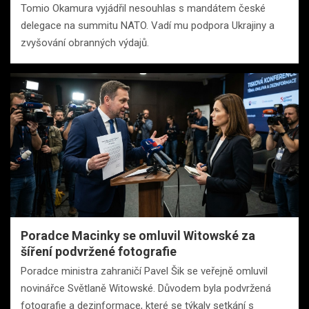
Tomio Okamura vyjádřil nesouhlas s mandátem české
delegace na summitu NATO. Vadí mu podpora Ukrajiny a
zvyšování obranných výdajů.
Poradce Macinky se omluvil Witowské za
šíření podvržené fotografie
Poradce ministra zahraničí Pavel Šik se veřejně omluvil
novinářce Světlaně Witowské. Důvodem byla podvržená
fotografie a dezinformace, které se týkaly setkání s