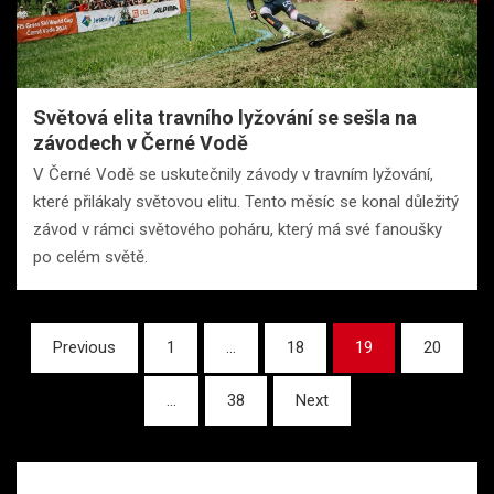
Světová elita travního lyžování se sešla na
závodech v Černé Vodě
V Černé Vodě se uskutečnily závody v travním lyžování,
které přilákaly světovou elitu. Tento měsíc se konal důležitý
závod v rámci světového poháru, který má své fanoušky
po celém světě.
Stránkování
Previous
1
…
18
19
20
příspěvků
…
38
Next