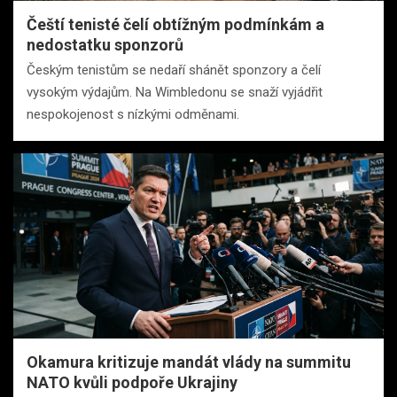
Čeští tenisté čelí obtížným podmínkám a
nedostatku sponzorů
Českým tenistům se nedaří shánět sponzory a čelí
vysokým výdajům. Na Wimbledonu se snaží vyjádřit
nespokojenost s nízkými odměnami.
Okamura kritizuje mandát vlády na summitu
NATO kvůli podpoře Ukrajiny