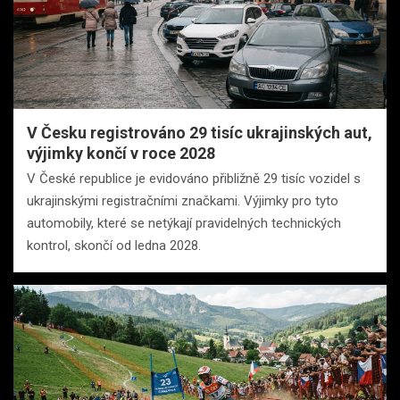
V Česku registrováno 29 tisíc ukrajinských aut,
výjimky končí v roce 2028
V České republice je evidováno přibližně 29 tisíc vozidel s
ukrajinskými registračními značkami. Výjimky pro tyto
automobily, které se netýkají pravidelných technických
kontrol, skončí od ledna 2028.