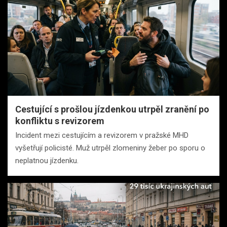
Cestující s prošlou jízdenkou utrpěl zranění po
konfliktu s revizorem
Incident mezi cestujícím a revizorem v pražské MHD
vyšetřují policisté. Muž utrpěl zlomeniny žeber po sporu o
neplatnou jízdenku.