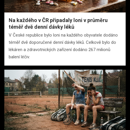
Na každého v ČR připadaly loni v průměru
téměř dvě denní dávky léků
V České republice bylo loni na každého obyvatele dodáno
téměř dvě doporučené denní dávky léků. Celkově bylo do
lékáren a zdravotnických zařízení dodáno 267 milionů
balení léčiv.